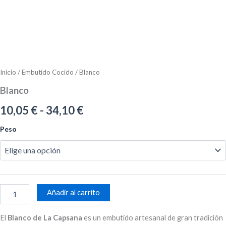
Inicio
/
Embutido Cocido
/ Blanco
Blanco
Rango
10,05
€
-
34,10
€
de
Blanco
Peso
cantidad
precios:
desde
10,05 €
Añadir al carrito
hasta
34,10 €
El
Blanco de La Capsana
es un embutido artesanal de gran tradición