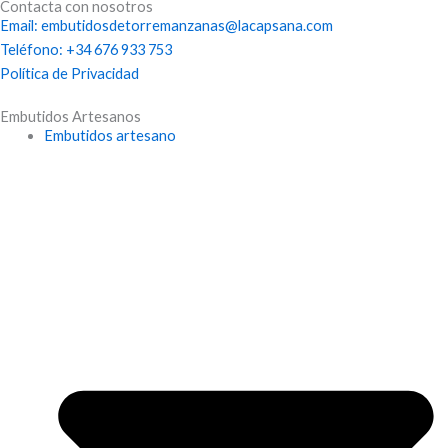
Contacta con nosotros
c
Email: embutidosdetorremanzanas@lacapsana.com
Teléfono: +34 676 933 753
e
Política de Privacidad
Embutidos Artesanos
b
Embutidos artesano
o
o
k
-
f