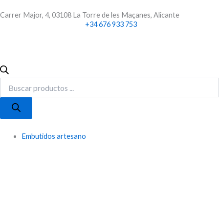
Ir
Carrer Major, 4, 03108 La Torre de les Maçanes, Alicante
al
+34 676 933 753
contenido
Búsqueda
de
productos
Embutidos artesano