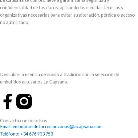
La Capsana
se compromete a garantizar la seguridad y
confidencialidad de tus datos, aplicando las medidas técnicas y
organizativas necesarias para evitar su alteración, pérdida o acceso
no autorizado.
Descubre la esencia de nuestra tradición con la selección de
embutidos artesanos La Capsana.
F
a
Contacta con nosotros
c
Email: embutidosdetorremanzanas@lacapsana.com
Teléfono: +34 676 933 753