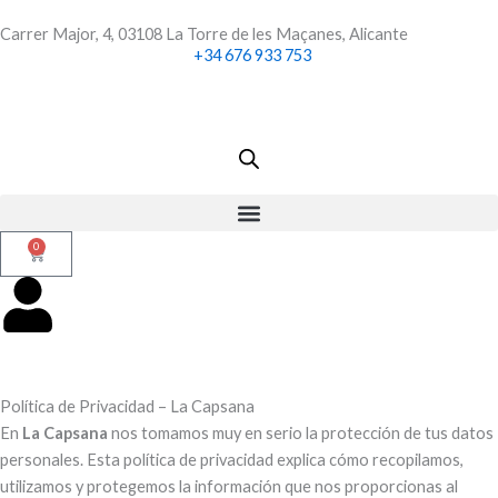
Ir
Carrer Major, 4, 03108 La Torre de les Maçanes, Alicante
al
+34 676 933 753
contenido
0
Carrito
Política de Privacidad – La Capsana
En
La Capsana
nos tomamos muy en serio la protección de tus datos
personales. Esta política de privacidad explica cómo recopilamos,
utilizamos y protegemos la información que nos proporcionas al