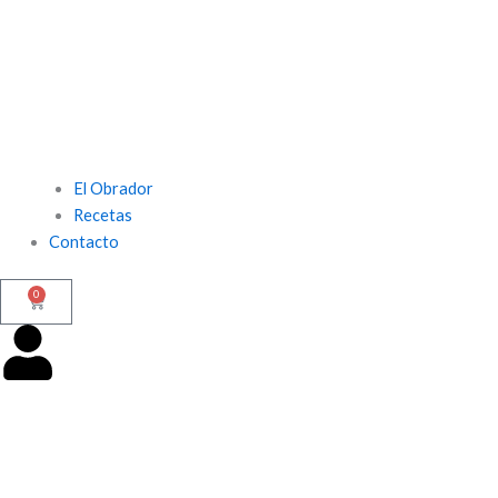
El Obrador
Recetas
Contacto
0
Carrito