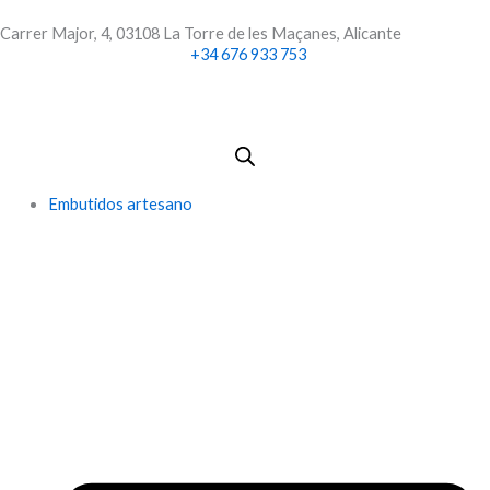
Ir
Carrer Major, 4, 03108 La Torre de les Maçanes, Alicante
al
+34 676 933 753
contenido
Embutidos artesano