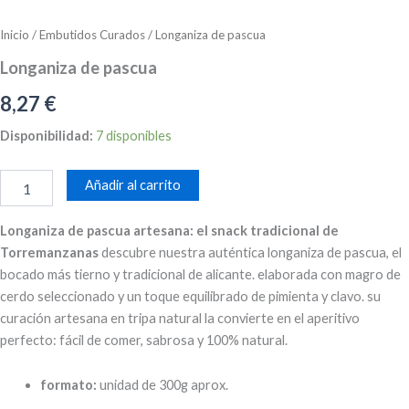
Inicio
/
Embutidos Curados
/ Longaniza de pascua
Longaniza de pascua
8,27
€
Longaniza
Disponibilidad:
7 disponibles
de
pascua
Añadir al carrito
cantidad
Longaniza de pascua artesana: el snack tradicional de
Torremanzanas
descubre nuestra auténtica longaniza de pascua, el
bocado más tierno y tradicional de alicante. elaborada con magro de
cerdo seleccionado y un toque equilibrado de pimienta y clavo. su
curación artesana en tripa natural la convierte en el aperitivo
perfecto: fácil de comer, sabrosa y 100% natural.
formato:
unidad de 300g aprox.