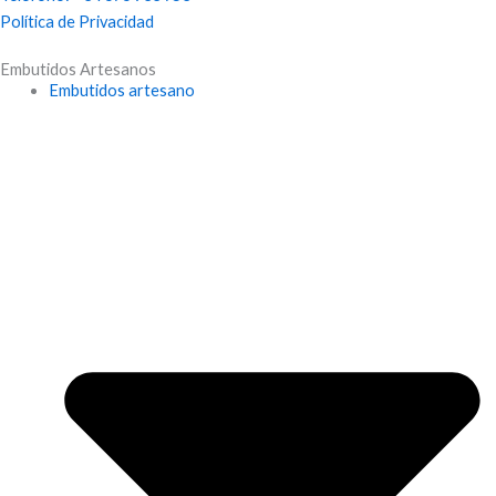
e
Política de Privacidad
Embutidos Artesanos
b
Embutidos artesano
o
o
k
-
f