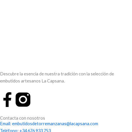
Descubre la esencia de nuestra tradición con la selección de
embutidos artesanos La Capsana.
F
a
Contacta con nosotros
c
Email: embutidosdetorremanzanas@lacapsana.com
Teléfono: +34 676 933 753