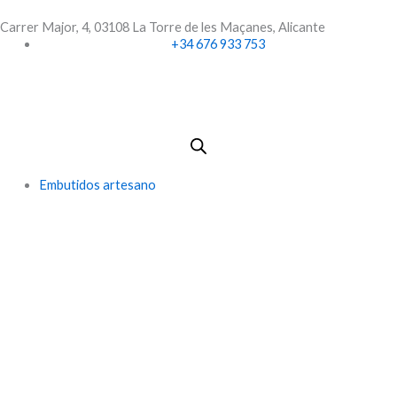
Ir
Carrer Major, 4, 03108 La Torre de les Maçanes, Alicante
al
+34 676 933 753
contenido
Embutidos artesano