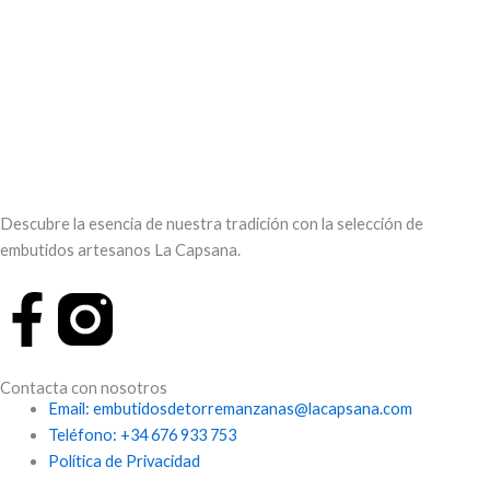
Descubre la esencia de nuestra tradición con la selección de
embutidos artesanos La Capsana.
F
a
Contacta con nosotros
c
Email: embutidosdetorremanzanas@lacapsana.com
Teléfono: +34 676 933 753
e
Política de Privacidad