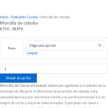
Inicio
/
Embutido Cocido
/ Morcilla de cebolla
Morcilla de cebolla
Rango
8,75
€
-
28,99
€
de
Morcilla
precios:
de
desde
Peso
cebolla
8,75 €
Limpiar
cantidad
hasta
28,99 €
Añadir al carrito
Morcilla de Carne artesanal
, elaborada siguiendo la tradición de la
montaña de Alicante. A diferencia de la versión de cebolla, esta
variedad destaca por una textura firme y un perfil nutricional rico en
magro de cerdo y vísceras seleccionadas. Especiada con clavo y