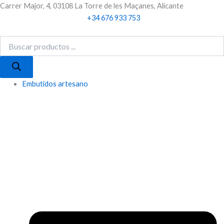
Búsqueda
Búsqueda
Ir
Carrer Major, 4, 03108 La Torre de les Maçanes, Alicante
de
de
al
+34 676 933 753
productos
productos
contenido
Embutidos artesano